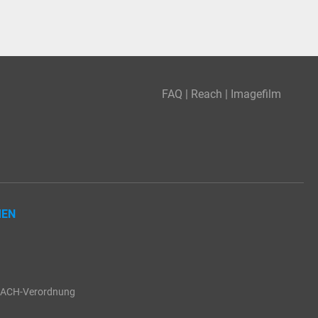
FAQ
|
Reach
|
Imagefilm
MEN
EACH-Verordnung