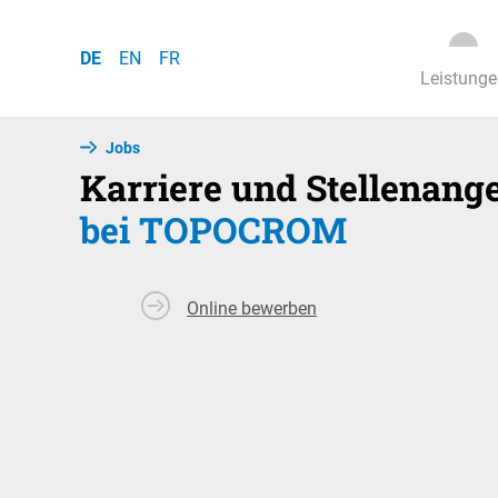
Skip to main navigation
Zum Hauptinhalt springen
Skip to page footer
DE
EN
FR
Leistunge
Jobs
Karriere und Stellenang
bei TOPOCROM
Online bewerben