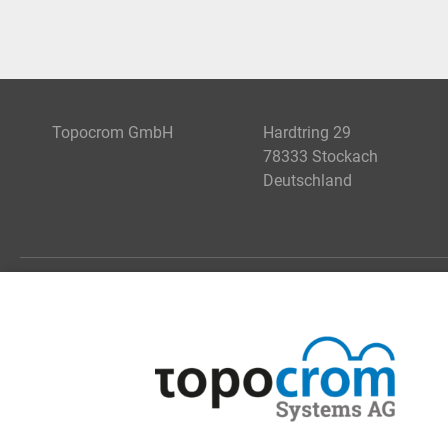
Topocrom GmbH
Hardtring 29
78333 Stockach
Deutschland
LEISTUNGEN
BESCHICHTUNGEN
Warum Topocrom
Übersicht
Anwendungsgebiete / Branchen
Carbonprocessing
Anlagen von Topocrom Systems
Rollstructuring
Bauteil und Beschichtung aus einer
Easyeject
Hand
Highresistance