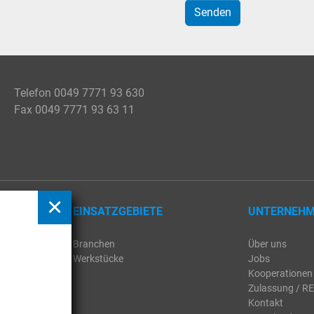
Senden
Telefon 0049 7771 93 630
Fax 0049 7771 93 63 11
EINSATZGEBIETE
UNTERNEH
Branchen
Über uns
Werkstücke
Jobs
Kooperationen
Zulassung / R
Kontakt